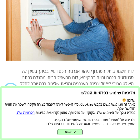
לוח חשמל ביתי: הפתרון לניהול אנרגיה חכם ויעיל בביתך בעידן של
טכנולוגיה חכמה וחיים בר קיימא, לוח החשמל הביתי מתגלה כפתרון
האולטימטיבי לייעול צריכת האנרגיה והבאת שליטה רבה יותר לחלל
המגורים שלך. לעתים קרובות מתעלמים מהפאנל הצנוע הזה, ממלא תפקיד
מדיניות שימוש בפרטיות הגולש
מרכזי בניהול זרימת החשמל בכל הבית שלך. עם זאת, עם השילוב של
שלום!
טכנולוגיות חכמות ותכונות…
באתר זה אנו משתמשים בקבצי Cookies, כדי לאפשר לאתר לעבוד בצורה תקינה ולשפר את חוויית
הגלישה שלך.
קרא עוד
למידע נוסף על השימוש שלנו בקוקיז ועל פרטיותך, מוזמן לקרוא את מדיניות
הפרטיות שלנו
.
בלחיצה על "מאשר" אתה מסכים לתנאי השימוש שלנו בקוקיז.
המשך שימוש באתר מהווה אישור והסכמה למדיניות הפרטיות שלנו.
מאשר
✔