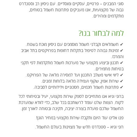
סוגי המבנים – פרטיים, עסקיים ומוסדיים. עם ניסיון רב וסטנדרט
גבוה של מקצועיות, אנו מעניקים פתרונות חשמל בטוחים,
מתקדמים ומהירים.
למה לבחור בנו?
✔ חשמלאים וקבלני חשמל מוסמכים עם ניסיון מוכח בשטח.
✔ זמינות גבוהה לטיפול בתקלות דחופות בפרויקטים בתל אביב
והמרכז.
✔ תכנון וביצוע מקצועי של מערכות חשמל מתקדמות לפי תקני
בטיחות מחמירים.
✔ ליווי אישי משלב התכנון ועד למסירה מלאה של הפרויקט.
✔ שירות אמין, שקוף ועמידה מלאה בלוחות זמנים.
✔ פתרונות חשמל חכמים, חסכוניים וידידותיים לסביבה.
ברוני וגיא אנו מתחייבים לספק שירות מקצועי, יעיל ובטיחותי לכל
לקוח. הצוות שלנו עומד לרשותכם בכל שלב, כדי לוודא שמערכת
החשמל שלכם פועלת בצורה יציבה, תקינה ובטוחה לאורך זמן.
פנו אלינו עוד היום ותקבלו שירות מקצועי במחיר הוגן!
רוני וגיא – סטנדרט חדש של מצוינות בעולם החשמל.