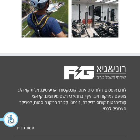
לורם איפסום דולור סיט אמט, קונסקטורר אדיפיסינג אלית קולהע
צופעט למרקוח איבן איף, ברומץ כלרשט מיחוצים. קלאצי
קונדימנטום קורוס בליקרה, נונסטי קלובר בריקנה סטום, לפריקך
תצטריק לרטי.
עמוד הבית