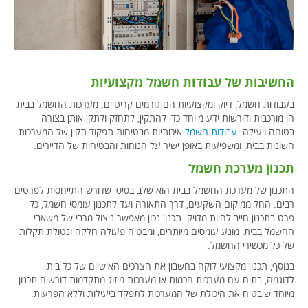
החשיבות של עבודות חשמל מקצועיות
בעבודות חשמל, דיוק ומקצועיות הם גורמים קריטיים. מערכות החשמל בבית
הן מורכבות ודורשות ידע מיוחד כדי להתקין, לתחזק ולתקן אותן בצורה
בטוחה ויעילה.
עבודות חשמל
איכותיות מבטיחות תפקוד תקין של המערכות
השונות בבית, ומשפיעות באופן ישיר על הנוחות והבטיחות של הדיירים.
תכנון מערכת חשמל
התכנון של מערכת החשמל בבית הוא שלב בסיסי שדורש התייחסות לפרטים
רבים. החל ממיקום השקעים, דרך התאורה ועד לתכנון עומסי חשמל, כל
פרט בתכנון חייב להיות מדויק. תכנון נכון מאפשר ניצול מרבי של משאבי
החשמל בבית, מונע עומסים מיותרים, ומבטיח פעולה חלקה ונטולת תקלות
של כל מכשירי החשמל.
בנוסף, תכנון מקצועי לוקח בחשבון את הצרכים האישיים של כל בית.
לדוגמה, בתים עם מערכות חכמות או מערכות מיזוג מתקדמות דורשים תכנון
מיוחד שיבטיח את היכולת של המערכות לתפקד ביעילות וללא הפרעות.