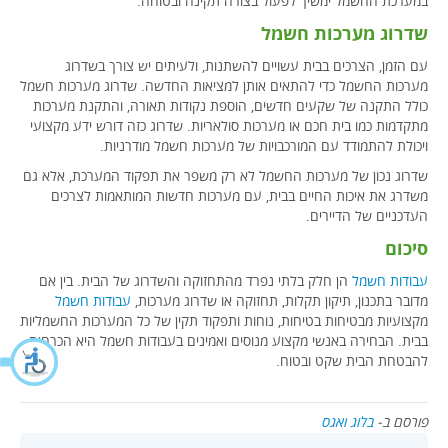
במערכת החשמל ימשיך לפעול בצורה תקינה ובטוחה.
שדרוג מערכות חשמל
עם הזמן, הצרכים בבית עשויים להשתנות, ולעיתים יש צורך בשדרוג
מערכות החשמל כדי להתאים אותן למציאות החדשה. שדרוג מערכות חשמל
כולל התקנה של שקעים חדשים, הוספת נקודות תאורה, והתקנת מערכות
מתקדמות כמו בית חכם או מערכות סולאריות. שדרוג כזה דורש ידע מקצועי
ויכולת להתמודד עם המורכבויות של מערכות חשמל מודרניות.
שדרוג נכון של מערכות החשמל לא רק משפר את תפקוד המערכת, אלא גם
משדרג את איכות החיים בבית, עם מערכות חדשות המותאמות לצרכים
העדכניים של הדיירים.
סיכום
עבודות חשמל
הן חלק בלתי נפרד מהתחזוקה והשדרוג של הבית. בין אם
מדובר בתכנון, תיקון תקלות, תחזוקה או שדרוג מערכות,
עבודות חשמל
מקצועיות מבטיחות בטיחות, נוחות ותפקוד תקין של כל המערכות החשמליות
בבית. הבחירה באנשי מקצוע מנוסים ואמינים בעבודות חשמל היא הכרחית
להבטחת הבית שקט ובטוח.
פורסם ב-
בלוג ואגס