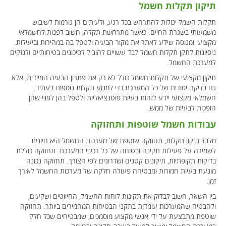
תיקון תקלות חשמל
תקלות חשמל יכולות להתרחש בכל רגע, ולעיתים הן גורמות לשיבוש
משמעותי בשגרת החיים. כאשר מתרחשת תקלה, חשוב לפנות לחשמלאי
מקצועי ומנוסה שידע לאתר את מקור הבעיה ולטפל בה במהירות וביעילות.
ניסיונות לתקן תקלות חשמל לבד עשויים להוביל לסיכונים בטיחותיים ולנזקים
למערכת החשמל.
תיקון מקצועי של תקלות חשמל כולל לא רק את פתרון הבעיה המיידית, אלא
גם בדיקה יסודית של כל המערכת כדי למנוע תקלות נוספות בעתיד.
חשמלאי מקצועי יידע לזהות בעיות פוטנציאליות ולטפל בהן לפני שהן
הופכות לבעיות של ממש.
עבודות חשמל שוטפות ותחזוקה
מלבד תיקון תקלות, תחזוקה שוטפת של מערכות החשמל היא חיונית
לשמירה על פעילות תקינה ובטוחה של כל רכיבי המערכת. תחזוקה כוללת
בדיקות תקופתיות, תיקונים קטנים ושדרוגים לפי הצורך. תחזוקה נכונה
מונעת בעיות חמורות ומבטיחה פעולה חלקה של מערכות החשמל לאורך
זמן.
בין השאר, חשוב לבדוק את תקינות לוחות החשמל, החיווטים ושקעים,
ולהבטיח שהמערכות עומדות בתקני הבטיחות המחמירים ביותר. תחזוקה
שוטפת מתבצעת על ידי אנשי מקצוע מוסמכים, שמבטיחים שכל חלק