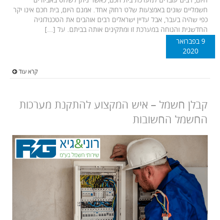
היום, רבים עוברים למערכת בית חכם, כאשר ניתן לשלוט באביזרים
חשמליים שונים באמצעות שלט רחוק אחד. אמנם היום, בית חכם אינו יקר
כפי שהיה בעבר, אבל עדיין ישראלים רבים אוהבים את הטכנולוגיה
החדשנית והנוחה במערכת זו ומתקינים אותה בביתם. על [...]
9 בפברואר
2020
קרא עוד
קבלן חשמל – איש המקצוע להתקנת מערכות
החשמל החשובות