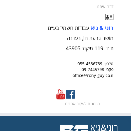
דברו איתנו
רוני & גיא
עבודות חשמל בע״מ
מושב גבעת חן, רעננה
ת.ד. 119
מיקוד 43905
טלפון: 055-4536739
פקס: 09-7445798
office@rony-guy.co.il
מוזמנים לעקוב אחרינו