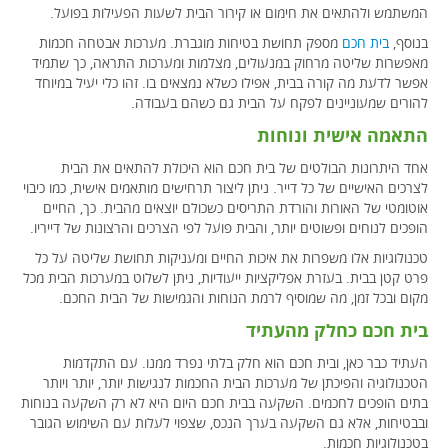
המשתמש ולהתאים את חימום או קירור הבית לשעות הפעילות בפועל.
בנוסף,
בית חכם
מספק תחושת בטיחות מוגברת. מערכות אבטחה חכמות
מאפשרות שליטה מרחוק במנעולים, מצלמות ומערכות התראה, כך שתמיד
אפשר לדעת מה קורה בבית, אפילו כשלא נמצאים בו. זהו כלי יעיל במיוחד
להורים שמעוניינים לפקח על הבית גם כשהם בעבודה.
התאמה אישית ונוחות
אחד היתרונות הבולטים של בית חכם הוא היכולת להתאים את הבית
לצרכים האישיים של כל דייר. ניתן ליצור תרחישים מותאמים אישית, כמו כיבוי
אוטומטי של האורות והורדת התריסים כשכולם יוצאים מהבית. כך, החיים
הופכים לנוחים ופשוטים יותר, והבית פועל לפי הצרכים והרצונות של דייריו.
טכנולוגיות אלו משפרות את איכות החיים ומעניקות תחושת שליטה על כל
פרט קטן בבית. בעזרת אפליקציות ייעודיות, ניתן לשלוט במערכות הבית מכל
מקום ובכל זמן, מה שמוסיף לרמת הנוחות והגמישות של הבית החכם.
בית חכם כחלק מהעתיד
העתיד כבר כאן, ובית חכם הוא חלק בלתי נפרד ממנו. עם התקדמות
הטכנולוגיה והפיכתן של מערכות הבית החכמות לנגישות יותר, יותר ויותר
בתים הופכים לחכמים. השקעה בבית חכם היום היא לא רק השקעה בנוחות
ובבטיחות, אלא גם השקעה בערך הנכס, שצפוי לעלות עם השימוש הגובר
בטכנולוגיות חכמות.