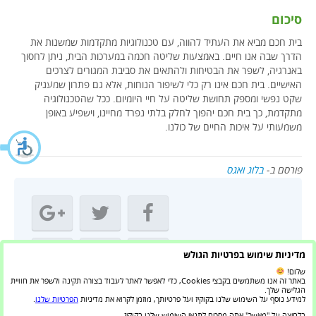
סיכום
בית חכם מביא את העתיד להווה, עם טכנולוגיות מתקדמות שמשנות את
הדרך שבה אנו חיים. באמצעות שליטה חכמה במערכות הבית, ניתן לחסוך
באנרגיה, לשפר את הבטיחות ולהתאים את סביבת המגורים לצרכים
האישיים. בית חכם אינו רק כלי לשיפור הנוחות, אלא גם פתרון שמעניק
שקט נפשי ומספק תחושת שליטה על חיי היומיום. ככל שהטכנולוגיה
מתקדמת, כך בית חכם יהפוך לחלק בלתי נפרד מחיינו, וישפיע באופן
משמעותי על איכות החיים של כולנו.
פורסם ב-
בלוג ואגס
שתף מאמר זה:
מדיניות שימוש בפרטיות הגולש
שלום!
באתר זה אנו משתמשים בקבצי Cookies, כדי לאפשר לאתר לעבוד בצורה תקינה ולשפר את חוויית
הגלישה שלך.
למידע נוסף על השימוש שלנו בקוקיז ועל פרטיותך, מוזמן לקרוא את מדיניות
הפרטיות שלנו
.
בלחיצה על "מאשר" אתה מסכים לתנאי השימוש שלנו בקוקיז.